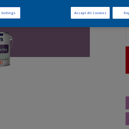
 Settings
Accept All Cookies
Rej
A