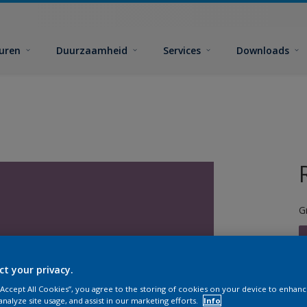
euren
Duurzaamheid
Services
Downloads
G
ct your privacy.
 “Accept All Cookies”, you agree to the storing of cookies on your device to enhanc
G
analyze site usage, and assist in our marketing efforts.
Info