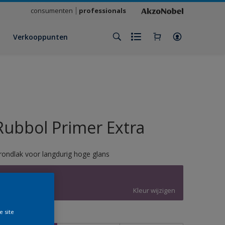
consumenten
professionals
Verkooppunten
Rubbol Primer Extra
rondlak voor langdurig hoge glans
4001
Kleur wijzigen
e site
rootte