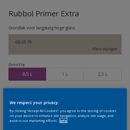
Rubbol Primer Extra
Grondlak voor langdurig hoge glans
G0.05.70
Kleur wijzigen
Grootte
0,5 L
1 L
2,5 L
Aantal
We respect your privacy.
By clicking “Accept All Cookies”, you agree to the storing of cookies
on your device to enhance site navigation, analyze site usage, and
assist in our marketing efforts.
Info
Op dit moment is het niet mogelijk dit product online
te bestellen. Houd de website in de gaten, we werken