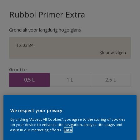
Rubbol Primer Extra
Grondlak voor langdurig hoge glans
F2.03.84
Kleur wijzigen
Grootte
0,5 L
1 L
2,5 L
Aantal
We respect your privacy.
By clicking “Accept All Cookies”, you agree to the storing of cookies
on your device to enhance site navigation, analyze site usage, and
assist in our marketing efforts.
Info
Op dit moment is het niet mogelijk dit product online
te bestellen. Houd de website in de gaten, we werken