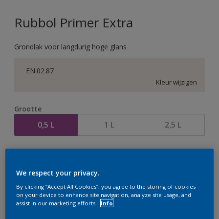
Rubbol Primer Extra
Grondlak voor langdurig hoge glans
EN.02.87
Kleur wijzigen
Grootte
0,5 L
1 L
2,5 L
Aantal
We respect your privacy.
By clicking “Accept All Cookies”, you agree to the storing of cookies
on your device to enhance site navigation, analyze site usage, and
assist in our marketing efforts.
Info
Op dit moment is het niet mogelijk dit product online
te bestellen. Houd de website in de gaten, we werken