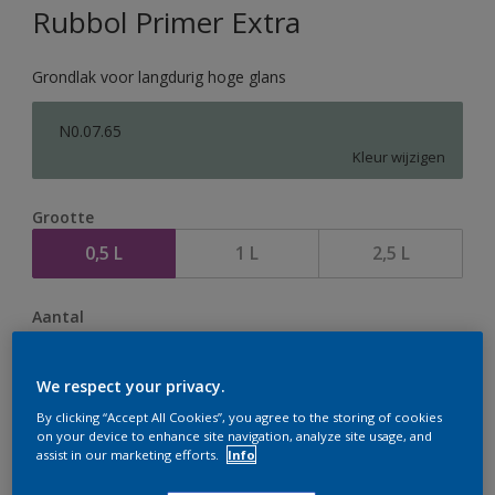
Rubbol Primer Extra
Grondlak voor langdurig hoge glans
N0.07.65
Kleur wijzigen
Grootte
0,5 L
1 L
2,5 L
Aantal
We respect your privacy.
By clicking “Accept All Cookies”, you agree to the storing of cookies
on your device to enhance site navigation, analyze site usage, and
Op dit moment is het niet mogelijk dit product online
assist in our marketing efforts.
Info
te bestellen. Houd de website in de gaten, we werken
er hard aan om de voorraad aan te vullen.