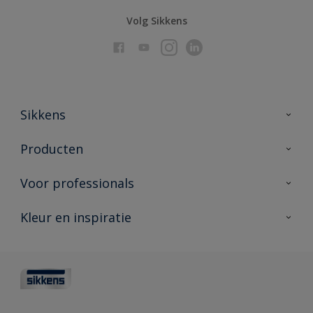
Volg Sikkens
Sikkens
Over Sikkens
Producten
AkzoNobel
Producten voor binnen
Voor professionals
Duurzaamheid
Producten voor buiten
Veelgestelde vragen
Advies & service
Kleur en inspiratie
Vind je verkooppunt
Contact
Sikkens academy
Informatiebladen
Kleuren
Opdrachtgevers
Downloads
Kleurtesters
Polyfilla Pro
Kleurcollecties
Meesterhand
Kleur van het jaar