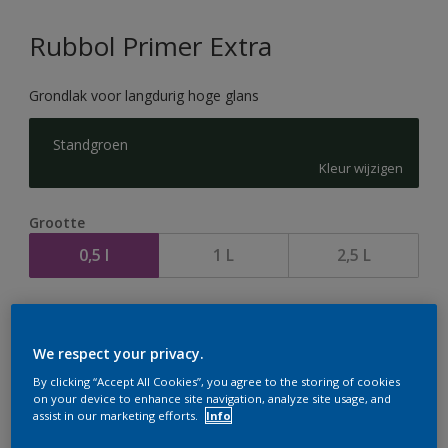
Rubbol Primer Extra
Grondlak voor langdurig hoge glans
Standgroen
Kleur wijzigen
Grootte
0,5 l
1 L
2,5 L
Aantal
We respect your privacy.
By clicking “Accept All Cookies”, you agree to the storing of cookies
on your device to enhance site navigation, analyze site usage, and
assist in our marketing efforts.
Info
Op dit moment is het niet mogelijk dit product online
te bestellen. Houd de website in de gaten, we werken