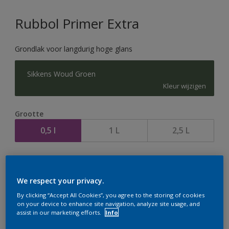
Rubbol Primer Extra
Grondlak voor langdurig hoge glans
Sikkens Woud Groen
Kleur wijzigen
Grootte
0,5 l
1 L
2,5 L
Aantal
We respect your privacy.
By clicking “Accept All Cookies”, you agree to the storing of cookies
on your device to enhance site navigation, analyze site usage, and
assist in our marketing efforts.
Info
Op dit moment is het niet mogelijk dit product online
te bestellen. Houd de website in de gaten, we werken