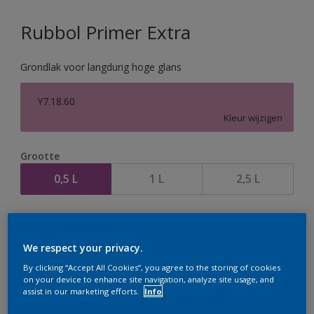
Rubbol Primer Extra
Grondlak voor langdurig hoge glans
Y7.18.60
Kleur wijzigen
Grootte
0,5 L
1 L
2,5 L
Aantal
We respect your privacy.
By clicking “Accept All Cookies”, you agree to the storing of cookies
on your device to enhance site navigation, analyze site usage, and
assist in our marketing efforts.
Info
Op dit moment is het niet mogelijk dit product online
te bestellen. Houd de website in de gaten, we werken