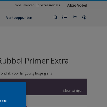
consumenten
professionals
Verkooppunten
Rubbol Primer Extra
rondlak voor langdurig hoge glans
X0.16.24
Kleur wijzigen
e site
rootte