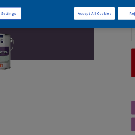
 Settings
Accept All Cookies
Rej
A