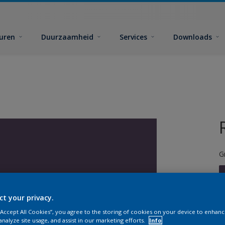
euren
Duurzaamheid
Services
Downloads
G
ct your privacy.
 “Accept All Cookies”, you agree to the storing of cookies on your device to enhanc
G
analyze site usage, and assist in our marketing efforts.
Info