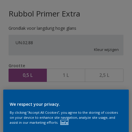
Rubbol Primer Extra
Grondlak voor langdurig hoge glans
UN.02.88
Kleur wijzigen
Grootte
0,5 L
1 L
2,5 L
Aantal
We respect your privacy.
By clicking “Accept All Cookies”, you agree to the storing of cookies
on your device to enhance site navigation, analyze site usage, and
assist in our marketing efforts.
Info
Op dit moment is het niet mogelijk dit product online
te bestellen. Houd de website in de gaten, we werken