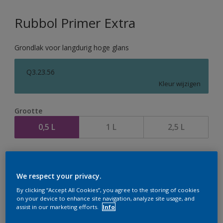
Rubbol Primer Extra
Grondlak voor langdurig hoge glans
Q3.23.56
Kleur wijzigen
Grootte
0,5 L
1 L
2,5 L
Aantal
We respect your privacy.
By clicking “Accept All Cookies”, you agree to the storing of cookies
on your device to enhance site navigation, analyze site usage, and
assist in our marketing efforts.
Info
Op dit moment is het niet mogelijk dit product online
te bestellen. Houd de website in de gaten, we werken