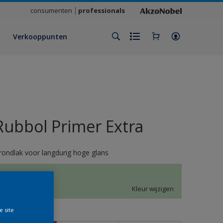
consumenten
professionals
Verkooppunten
Rubbol Primer Extra
rondlak voor langdurig hoge glans
K6.12.82
Kleur wijzigen
e site
rootte