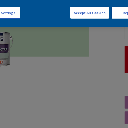
 Settings
Accept All Cookies
Rej
A