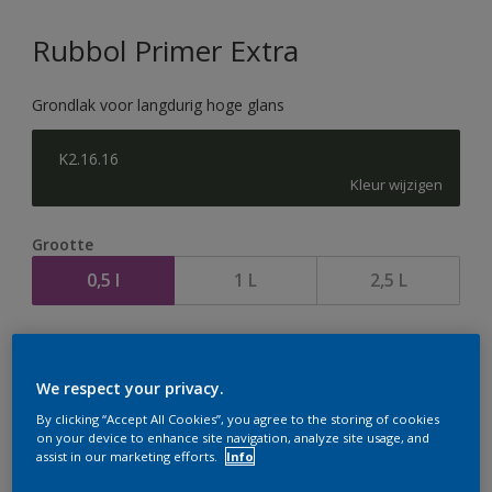
Rubbol Primer Extra
Grondlak voor langdurig hoge glans
K2.16.16
Kleur wijzigen
Grootte
0,5 l
1 L
2,5 L
Aantal
We respect your privacy.
By clicking “Accept All Cookies”, you agree to the storing of cookies
on your device to enhance site navigation, analyze site usage, and
assist in our marketing efforts.
Info
Op dit moment is het niet mogelijk dit product online
te bestellen. Houd de website in de gaten, we werken