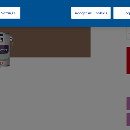
 Settings
Accept All Cookies
Rej
A