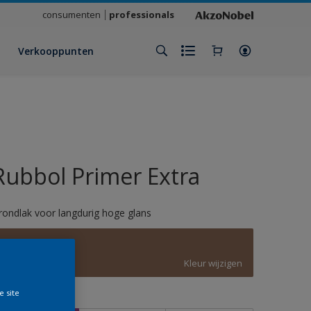
consumenten
professionals
Verkooppunten
Rubbol Primer Extra
rondlak voor langdurig hoge glans
D6.19.41
Kleur wijzigen
e site
rootte