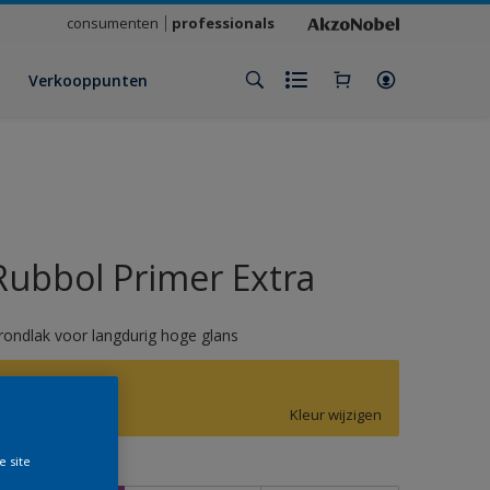
consumenten
professionals
Verkooppunten
Rubbol Primer Extra
rondlak voor langdurig hoge glans
F8.50.80
Kleur wijzigen
e site
rootte