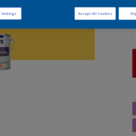
 Settings
Accept All Cookies
Rej
A