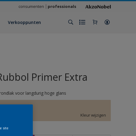
consumenten
professionals
Verkooppunten
Rubbol Primer Extra
rondlak voor langdurig hoge glans
F1.10.79
Kleur wijzigen
e site
rootte