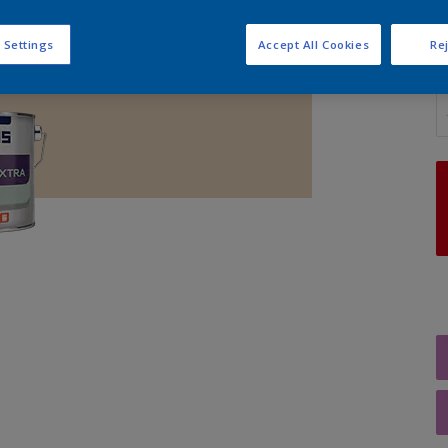
 Settings
Accept All Cookies
Rej
A