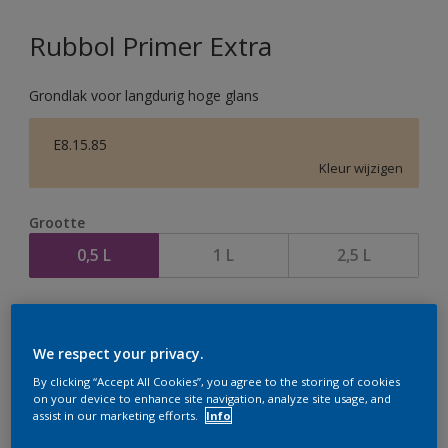
Rubbol Primer Extra
Grondlak voor langdurig hoge glans
E8.15.85
Kleur wijzigen
Grootte
0,5 L
1 L
2,5 L
Aantal
We respect your privacy.
By clicking “Accept All Cookies”, you agree to the storing of cookies
on your device to enhance site navigation, analyze site usage, and
assist in our marketing efforts.
Info
Op dit moment is het niet mogelijk dit product online
te bestellen. Houd de website in de gaten, we werken