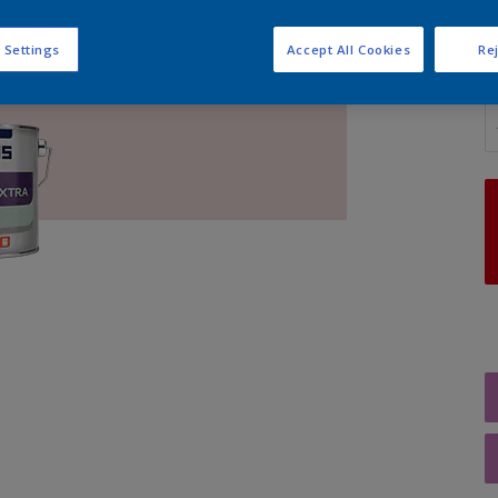
 Settings
Accept All Cookies
Rej
A