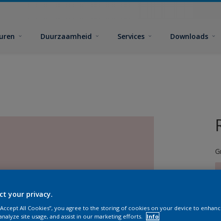
euren
Duurzaamheid
Services
Downloads
G
ct your privacy.
 “Accept All Cookies”, you agree to the storing of cookies on your device to enhanc
G
analyze site usage, and assist in our marketing efforts.
Info