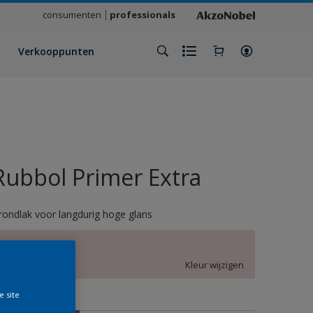
consumenten
professionals
Verkooppunten
Rubbol Primer Extra
rondlak voor langdurig hoge glans
A6.04.83
Kleur wijzigen
e site
rootte