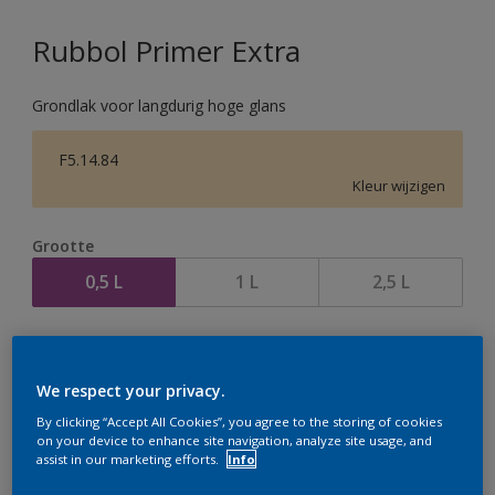
Rubbol Primer Extra
Grondlak voor langdurig hoge glans
F5.14.84
Kleur wijzigen
Grootte
0,5 L
1 L
2,5 L
Aantal
We respect your privacy.
By clicking “Accept All Cookies”, you agree to the storing of cookies
on your device to enhance site navigation, analyze site usage, and
assist in our marketing efforts.
Info
Op dit moment is het niet mogelijk dit product online
te bestellen. Houd de website in de gaten, we werken