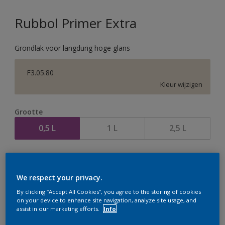
Rubbol Primer Extra
Grondlak voor langdurig hoge glans
F3.05.80
Kleur wijzigen
Grootte
0,5 L
1 L
2,5 L
Aantal
We respect your privacy.
By clicking “Accept All Cookies”, you agree to the storing of cookies
on your device to enhance site navigation, analyze site usage, and
assist in our marketing efforts.
Info
Op dit moment is het niet mogelijk dit product online
te bestellen. Houd de website in de gaten, we werken