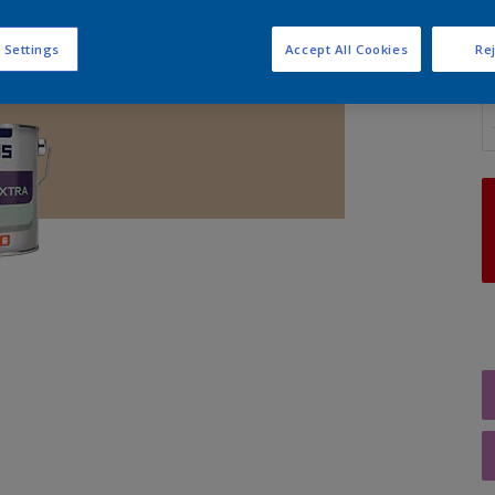
 Settings
Accept All Cookies
Rej
A