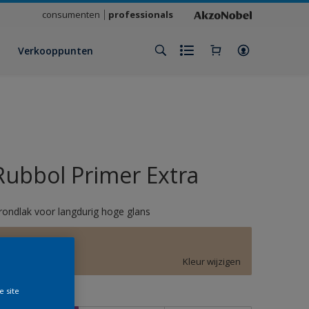
consumenten
professionals
Verkooppunten
Rubbol Primer Extra
rondlak voor langdurig hoge glans
E7.12.72
Kleur wijzigen
e site
rootte