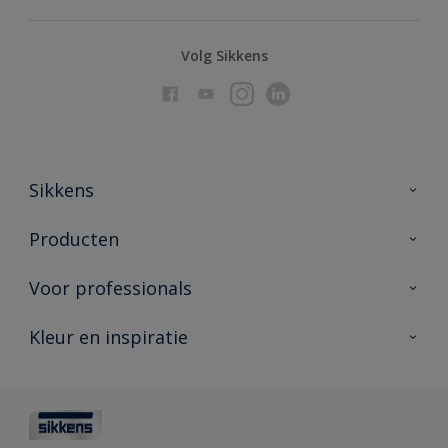
Volg Sikkens
Sikkens
Over Sikkens
Producten
AkzoNobel
Producten voor binnen
Voor professionals
Duurzaamheid
Producten voor buiten
Veelgestelde vragen
Advies & service
Kleur en inspiratie
Vind je verkooppunt
Contact
Sikkens academy
Informatiebladen
Kleuren
Opdrachtgevers
Downloads
Kleurtesters
Polyfilla Pro
Kleurcollecties