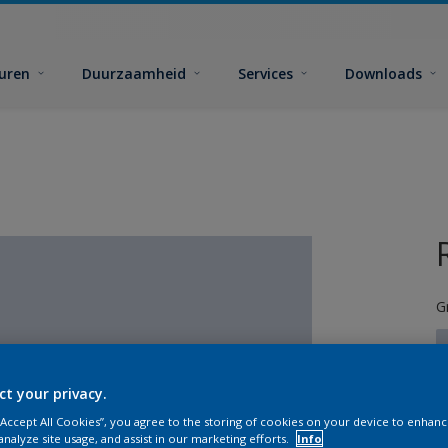
euren
Duurzaamheid
Services
Downloads
G
ct your privacy.
 “Accept All Cookies”, you agree to the storing of cookies on your device to enhanc
G
analyze site usage, and assist in our marketing efforts.
Info