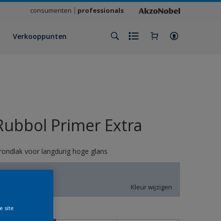
consumenten
professionals
Verkooppunten
Rubbol Primer Extra
rondlak voor langdurig hoge glans
U3.07.78
Kleur wijzigen
e site
rootte