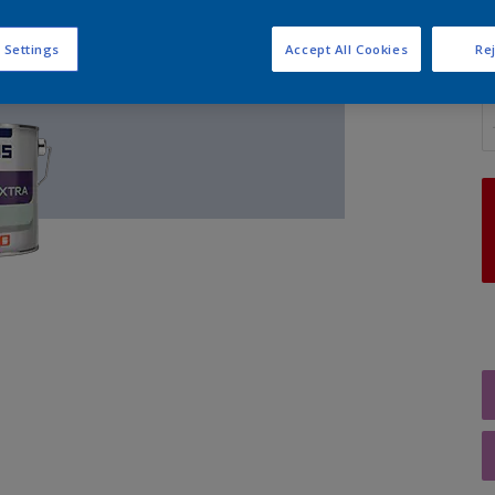
 Settings
Accept All Cookies
Rej
A