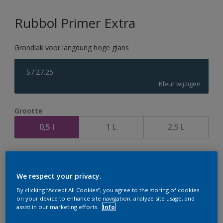
Rubbol Primer Extra
Grondlak voor langdurig hoge glans
S7.27.25
Kleur wijzigen
Grootte
0,5 l
1 L
2,5 L
Aantal
We respect your privacy.
By clicking “Accept All Cookies”, you agree to the storing of cookies
on your device to enhance site navigation, analyze site usage, and
assist in our marketing efforts.
Info
Op dit moment is het niet mogelijk dit product online
te bestellen. Houd de website in de gaten, we werken