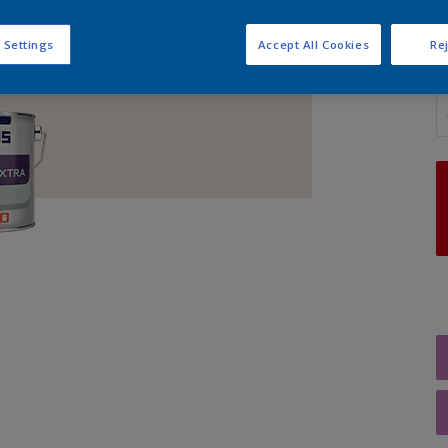
 Settings
Accept All Cookies
Rej
A