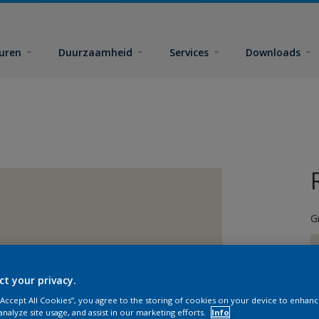
euren
Duurzaamheid
Services
Downloads
G
ct your privacy.
 “Accept All Cookies”, you agree to the storing of cookies on your device to enhanc
G
analyze site usage, and assist in our marketing efforts.
Info