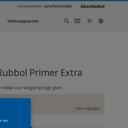
consumenten
professionals
Verkooppunten
Rubbol Primer Extra
rondlak voor langdurig hoge glans
FN.02.88
Kleur wijzigen
e site
rootte