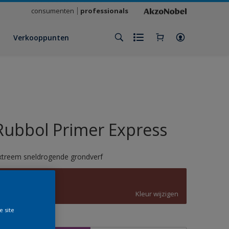
consumenten
professionals
Verkooppunten
Rubbol Primer Express
xtreem sneldrogende grondverf
C0.30.30
Kleur wijzigen
e site
rootte