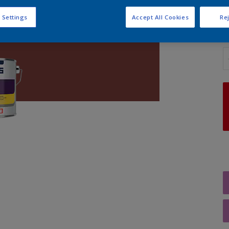
 Settings
Accept All Cookies
Rej
A