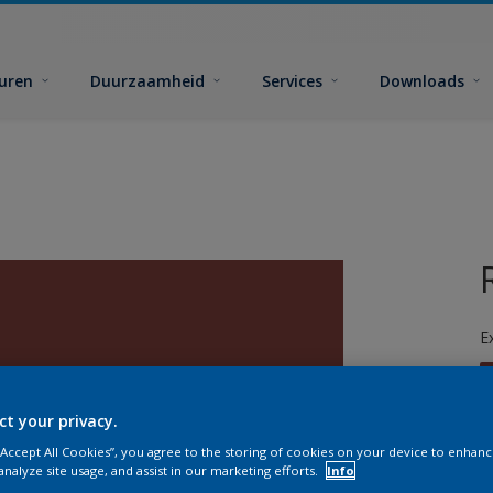
euren
Duurzaamheid
Services
Downloads
E
ct your privacy.
 “Accept All Cookies”, you agree to the storing of cookies on your device to enhanc
analyze site usage, and assist in our marketing efforts.
Info
G