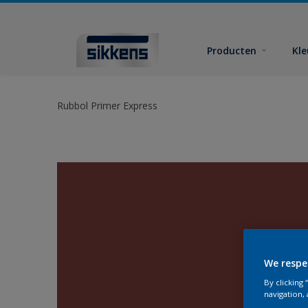
Producten
Kl
Rubbol Primer Express
We respe
By clicking
navigation, 