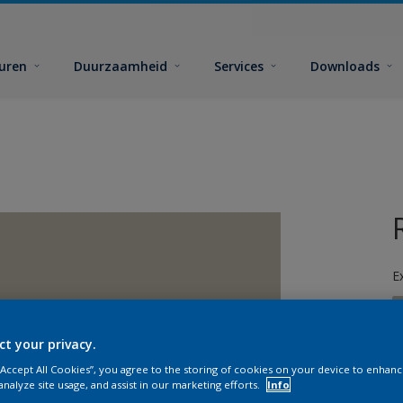
euren
Duurzaamheid
Services
Downloads
E
ct your privacy.
 “Accept All Cookies”, you agree to the storing of cookies on your device to enhanc
analyze site usage, and assist in our marketing efforts.
Info
G