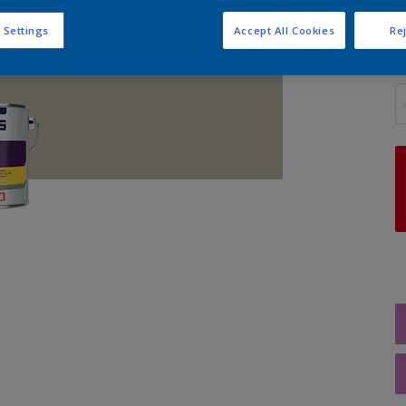
 Settings
Accept All Cookies
Rej
A