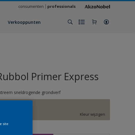
consumenten
professionals
Verkooppunten
Rubbol Primer Express
xtreem sneldrogende grondverf
G0.05.70
Kleur wijzigen
e site
rootte