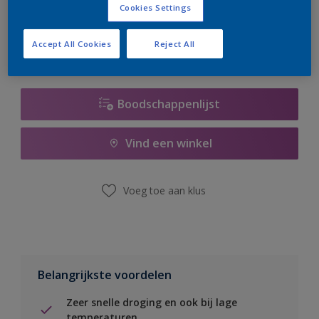
Cookies Settings
er hard aan om de voorraad aan te vullen.
Accept All Cookies
Reject All
Boodschappenlijst
Vind een winkel
Voeg toe aan klus
Belangrijkste voordelen
Zeer snelle droging en ook bij lage
temperaturen