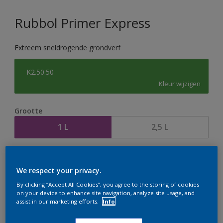
Rubbol Primer Express
Extreem sneldrogende grondverf
K2.50.50
Kleur wijzigen
Grootte
1 L
2,5 L
Aantal
Verfcalculator
We respect your privacy.
Bereken
By clicking “Accept All Cookies”, you agree to the storing of cookies
on your device to enhance site navigation, analyze site usage, and
assist in our marketing efforts.
Info
Op dit moment is het niet mogelijk dit product online
te bestellen. Houd de website in de gaten, we werken