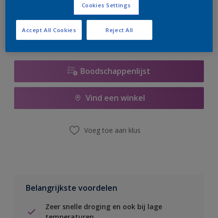
Cookies Settings
er hard aan om de voorraad aan te vullen.
Accept All Cookies
Reject All
Boodschappenlijst
Vind een winkel
Voeg toe aan klus
Belangrijkste voordelen
Zeer snelle droging en ook bij lage
temperaturen