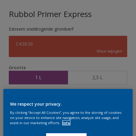
Rubbol Primer Express
Extreem sneldrogende grondverf
C4.50.50
Kleur wijzigen
Grootte
1 L
2,5 L
Aantal
Verfcalculator
We respect your privacy.
Bereken
By clicking “Accept All Cookies”, you agree to the storing of cookies
on your device to enhance site navigation, analyze site usage, and
assist in our marketing efforts.
Info
Op dit moment is het niet mogelijk dit product online
te bestellen. Houd de website in de gaten, we werken