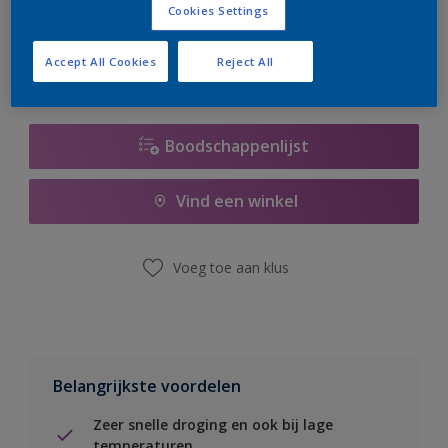
Cookies Settings
er hard aan om de voorraad aan te vullen.
Accept All Cookies
Reject All
Boodschappenlijst
Vind een winkel
Voeg toe aan klus
Belangrijkste voordelen
Zeer snelle droging en ook bij lage
temperaturen