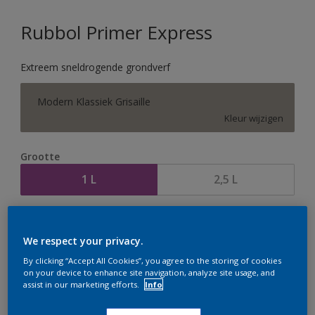
Rubbol Primer Express
Extreem sneldrogende grondverf
Modern Klassiek Grisaille
Kleur wijzigen
Grootte
1 L
2,5 L
Aantal
Verfcalculator
We respect your privacy.
Bereken
By clicking “Accept All Cookies”, you agree to the storing of cookies
on your device to enhance site navigation, analyze site usage, and
assist in our marketing efforts.
Info
Op dit moment is het niet mogelijk dit product online
te bestellen. Houd de website in de gaten, we werken