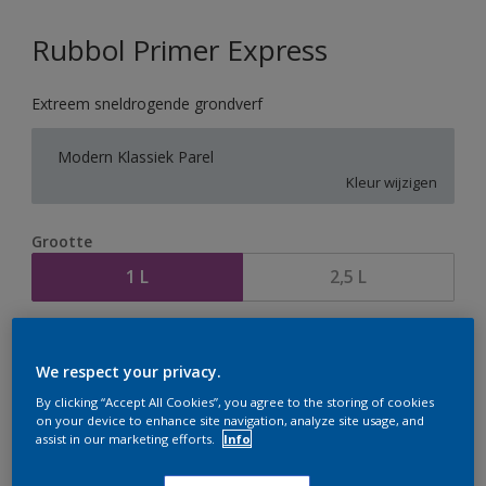
Rubbol Primer Express
Extreem sneldrogende grondverf
Modern Klassiek Parel
Kleur wijzigen
Grootte
1 L
2,5 L
Aantal
Verfcalculator
We respect your privacy.
Bereken
By clicking “Accept All Cookies”, you agree to the storing of cookies
on your device to enhance site navigation, analyze site usage, and
assist in our marketing efforts.
Info
Op dit moment is het niet mogelijk dit product online
te bestellen. Houd de website in de gaten, we werken