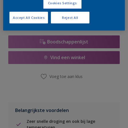
Cookies Settings
er hard aan om de voorraad aan te vullen.
Accept All Cookies
Reject All
Boodschappenlijst
Vind een winkel
Voeg toe aan klus
Belangrijkste voordelen
Zeer snelle droging en ook bij lage
temperaturen