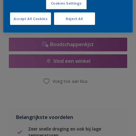
Cookies Settings
er hard aan om de voorraad aan te vullen.
Accept All Cookies
Reject All
Boodschappenlijst
Vind een winkel
Voeg toe aan klus
Belangrijkste voordelen
Zeer snelle droging en ook bij lage
temperaturen