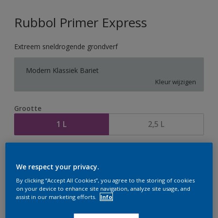
Rubbol Primer Express
Extreem sneldrogende grondverf
Modern Klassiek Bariet
Kleur wijzigen
Grootte
1 L
2,5 L
Aantal
Verfcalculator
We respect your privacy.
Bereken
By clicking “Accept All Cookies”, you agree to the storing of cookies
on your device to enhance site navigation, analyze site usage, and
assist in our marketing efforts.
Info
Op dit moment is het niet mogelijk dit product online
te bestellen. Houd de website in de gaten, we werken