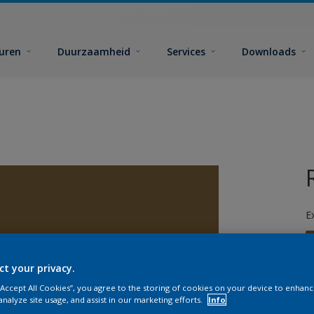
euren
Duurzaamheid
Services
Downloads
E
ct your privacy.
 “Accept All Cookies”, you agree to the storing of cookies on your device to enhanc
analyze site usage, and assist in our marketing efforts.
Info
G