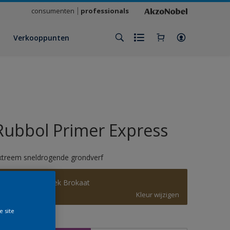
consumenten
professionals
Verkooppunten
Rubbol Primer Express
xtreem sneldrogende grondverf
Modern Klassiek Brokaat
Kleur wijzigen
e site
rootte