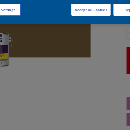
 Settings
Accept All Cookies
Rej
A