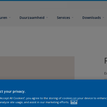
euren
Duurzaamheid
Services
Downloads
E
ct your privacy.
 “Accept All Cookies”, you agree to the storing of cookies on your device to enhanc
analyze site usage, and assist in our marketing efforts.
Info
G