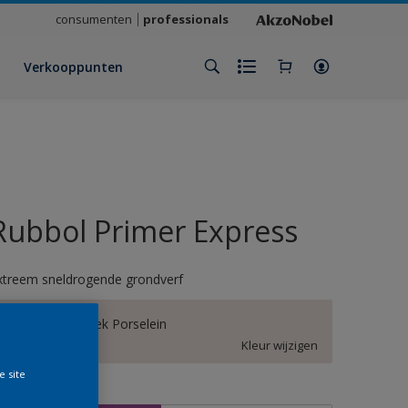
consumenten
professionals
Verkooppunten
Rubbol Primer Express
xtreem sneldrogende grondverf
Modern Klassiek Porselein
Kleur wijzigen
e site
rootte