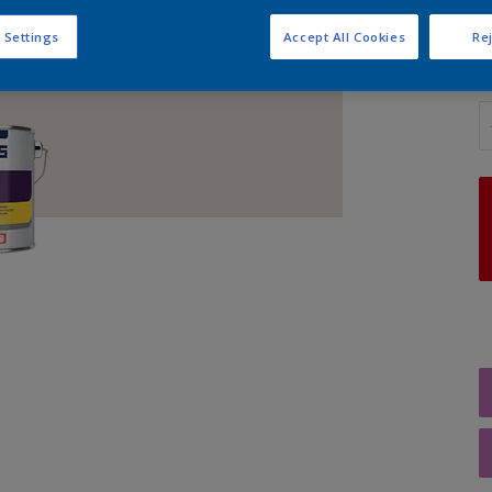
 Settings
Accept All Cookies
Rej
A