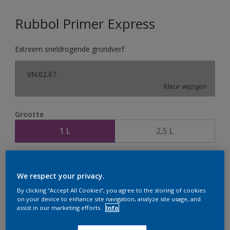
Rubbol Primer Express
Extreem sneldrogende grondverf
VN.02.67
Kleur wijzigen
Grootte
1 L
2,5 L
Aantal
Verfcalculator
We respect your privacy.
Bereken
By clicking “Accept All Cookies”, you agree to the storing of cookies
on your device to enhance site navigation, analyze site usage, and
assist in our marketing efforts.
Info
Op dit moment is het niet mogelijk dit product online
te bestellen. Houd de website in de gaten, we werken