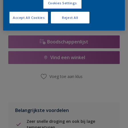
Cookies Settings
er hard aan om de voorraad aan te vullen.
Accept All Cookies
Reject All
Boodschappenlijst
Vind een winkel
Voeg toe aan klus
Belangrijkste voordelen
Zeer snelle droging en ook bij lage
temperaturen