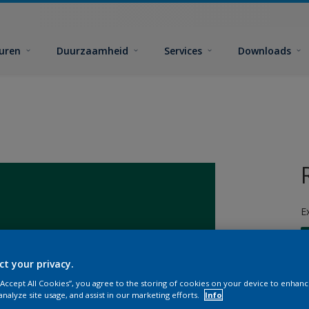
euren
Duurzaamheid
Services
Downloads
E
ct your privacy.
 “Accept All Cookies”, you agree to the storing of cookies on your device to enhanc
analyze site usage, and assist in our marketing efforts.
Info
G