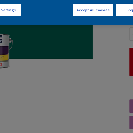
 Settings
Accept All Cookies
Rej
A