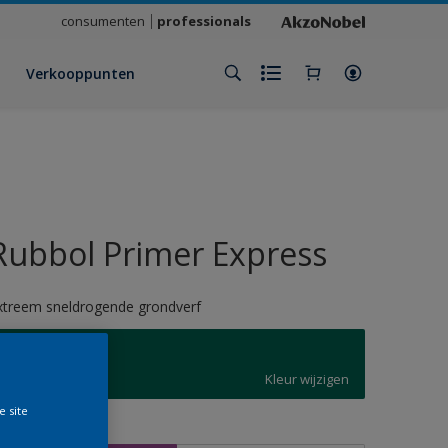
consumenten
professionals
Verkooppunten
Rubbol Primer Express
xtreem sneldrogende grondverf
6026
Kleur wijzigen
e site
rootte