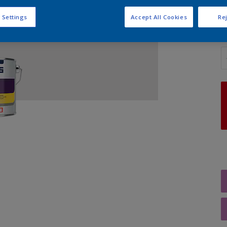
 Settings
Accept All Cookies
Rej
A