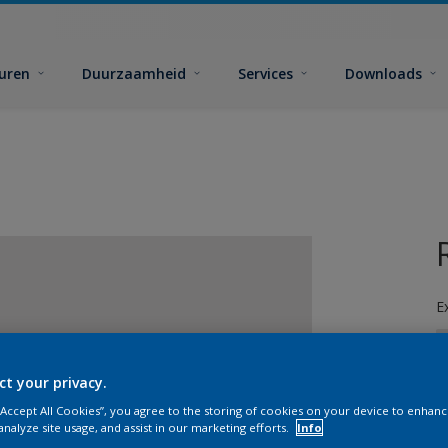
euren
Duurzaamheid
Services
Downloads
E
ct your privacy.
 “Accept All Cookies”, you agree to the storing of cookies on your device to enhanc
analyze site usage, and assist in our marketing efforts.
Info
G