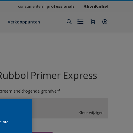
consumenten
professionals
Verkooppunten
Rubbol Primer Express
xtreem sneldrogende grondverf
XN.00.84
Kleur wijzigen
e site
rootte