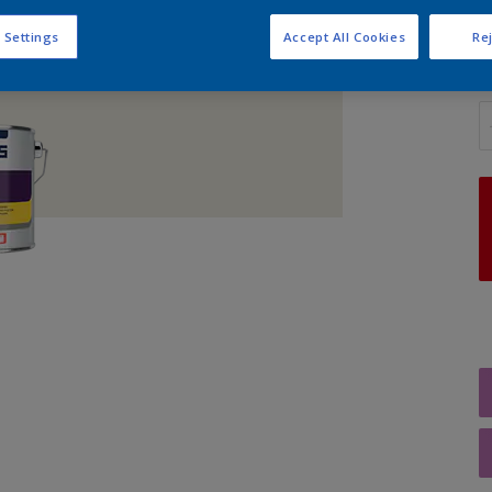
 Settings
Accept All Cookies
Rej
A