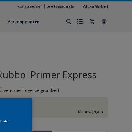
consumenten
professionals
Verkooppunten
Rubbol Primer Express
xtreem sneldrogende grondverf
GN.02.88
Kleur wijzigen
e site
rootte