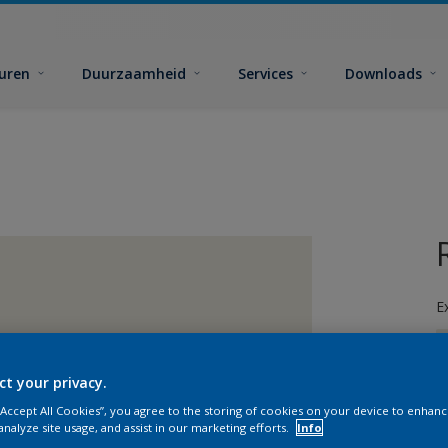
euren
Duurzaamheid
Services
Downloads
E
ct your privacy.
 “Accept All Cookies”, you agree to the storing of cookies on your device to enhanc
analyze site usage, and assist in our marketing efforts.
Info
G