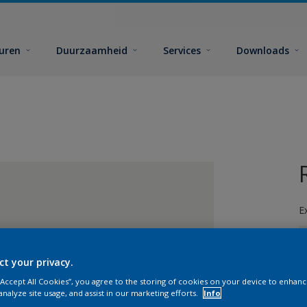
euren
Duurzaamheid
Services
Downloads
E
ct your privacy.
 “Accept All Cookies”, you agree to the storing of cookies on your device to enhanc
analyze site usage, and assist in our marketing efforts.
Info
G