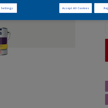
 Settings
Accept All Cookies
Rej
A