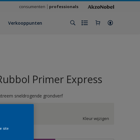
consumenten
professionals
Verkooppunten
Rubbol Primer Express
xtreem sneldrogende grondverf
GN.00.88
Kleur wijzigen
e site
rootte