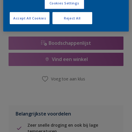
Cookies Settings
er hard aan om de voorraad aan te vullen.
Accept All Cookies
Reject All
Boodschappenlijst
Vind een winkel
Voeg toe aan klus
Belangrijkste voordelen
Zeer snelle droging en ook bij lage
temperaturen