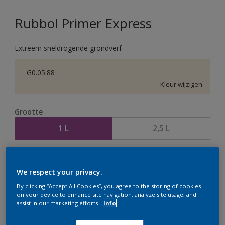
Rubbol Primer Express
Extreem sneldrogende grondverf
G0.05.88
Kleur wijzigen
Grootte
1 L
2,5 L
Aantal
Verfcalculator
We respect your privacy.
Bereken
By clicking “Accept All Cookies”, you agree to the storing of cookies
on your device to enhance site navigation, analyze site usage, and
assist in our marketing efforts.
Info
Op dit moment is het niet mogelijk dit product online
te bestellen. Houd de website in de gaten, we werken