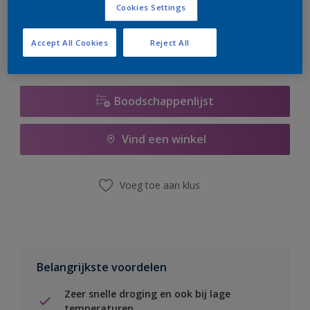
Cookies Settings
er hard aan om de voorraad aan te vullen.
Accept All Cookies
Reject All
Boodschappenlijst
Vind een winkel
Voeg toe aan klus
Belangrijkste voordelen
Zeer snelle droging en ook bij lage
temperaturen