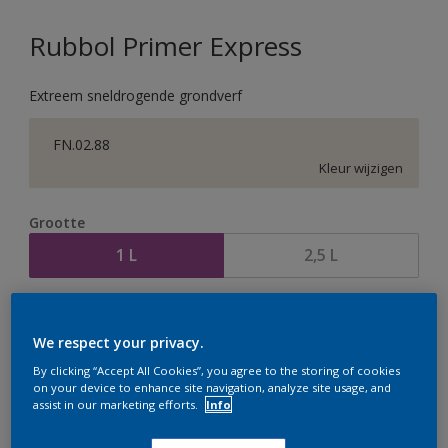
Rubbol Primer Express
Extreem sneldrogende grondverf
FN.02.88
Kleur wijzigen
Grootte
1 L
2,5 L
Aantal
Verfcalculator
We respect your privacy.
Bereken
By clicking “Accept All Cookies”, you agree to the storing of cookies
on your device to enhance site navigation, analyze site usage, and
assist in our marketing efforts.
Info
Op dit moment is het niet mogelijk dit product online
te bestellen. Houd de website in de gaten, we werken