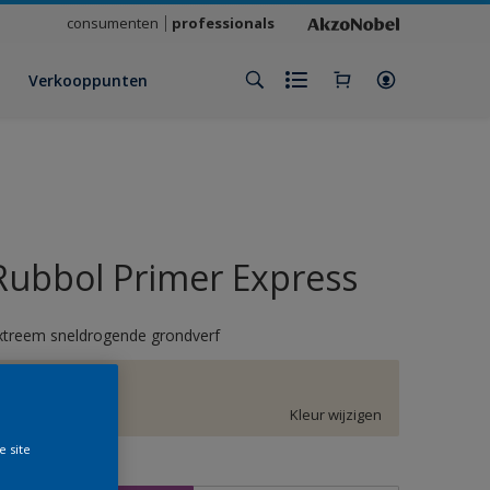
consumenten
professionals
Verkooppunten
Rubbol Primer Express
xtreem sneldrogende grondverf
F6.05.85
Kleur wijzigen
e site
rootte