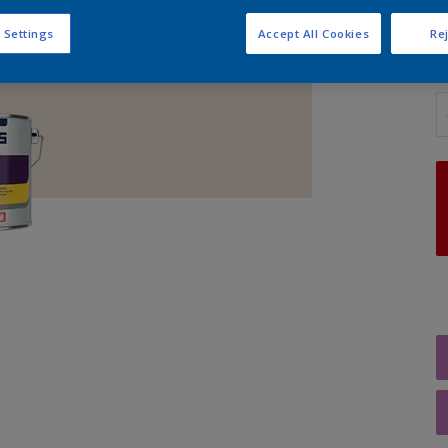
 Settings
Accept All Cookies
Rej
A