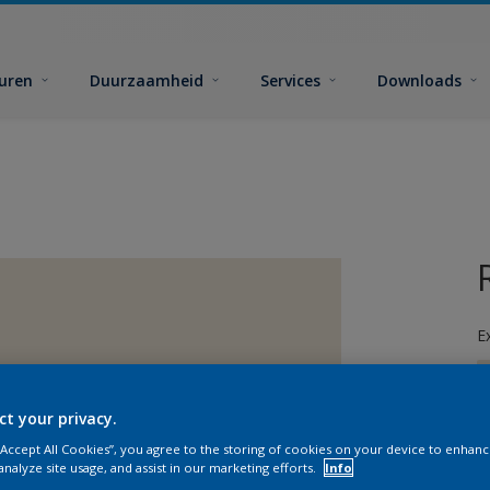
euren
Duurzaamheid
Services
Downloads
E
ct your privacy.
 “Accept All Cookies”, you agree to the storing of cookies on your device to enhanc
analyze site usage, and assist in our marketing efforts.
Info
G