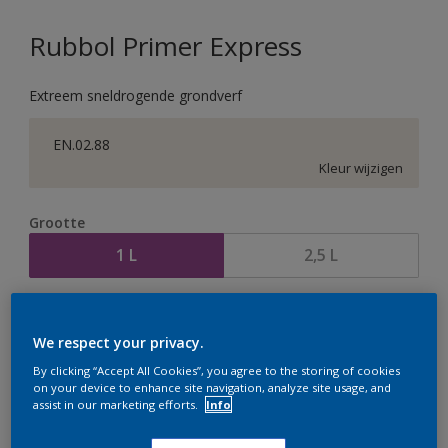
Rubbol Primer Express
Extreem sneldrogende grondverf
EN.02.88
Kleur wijzigen
Grootte
1 L
2,5 L
Aantal
Verfcalculator
We respect your privacy.
Bereken
By clicking “Accept All Cookies”, you agree to the storing of cookies
on your device to enhance site navigation, analyze site usage, and
assist in our marketing efforts.
Info
Op dit moment is het niet mogelijk dit product online
te bestellen. Houd de website in de gaten, we werken