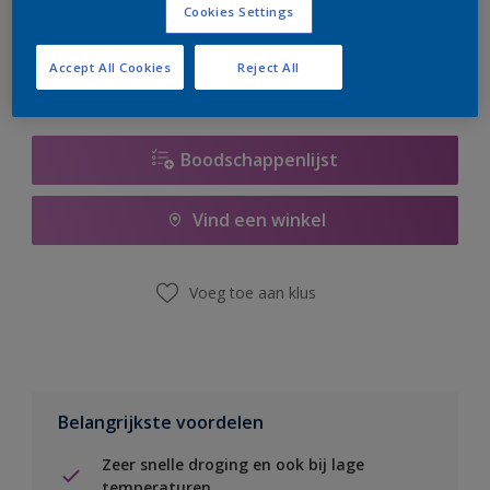
Cookies Settings
er hard aan om de voorraad aan te vullen.
Accept All Cookies
Reject All
Boodschappenlijst
Vind een winkel
Voeg toe aan klus
Belangrijkste voordelen
Zeer snelle droging en ook bij lage
temperaturen