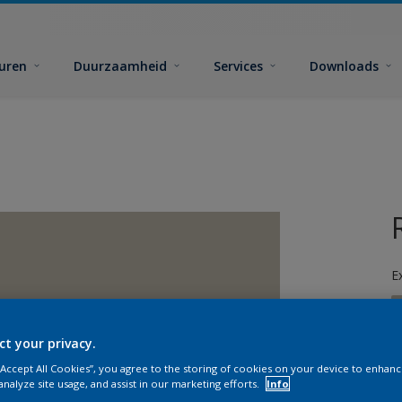
euren
Duurzaamheid
Services
Downloads
E
ct your privacy.
 “Accept All Cookies”, you agree to the storing of cookies on your device to enhanc
analyze site usage, and assist in our marketing efforts.
Info
G