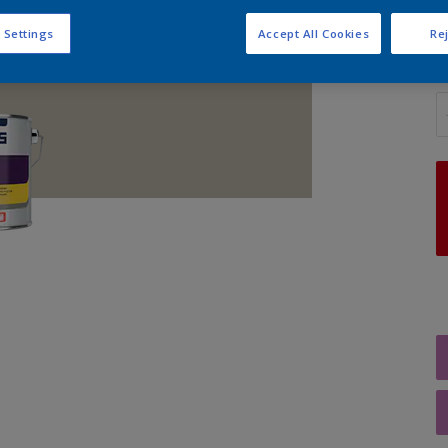
 Settings
Accept All Cookies
Rej
A