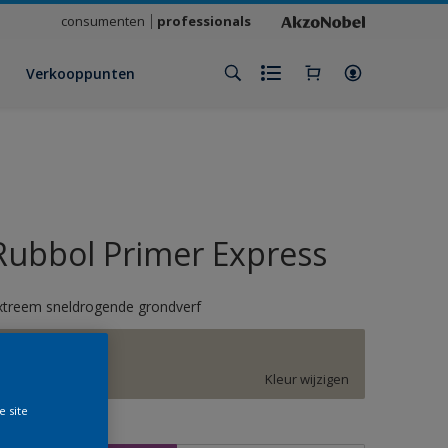
consumenten
professionals
Verkooppunten
Rubbol Primer Express
xtreem sneldrogende grondverf
F6.05.70
Kleur wijzigen
e site
rootte