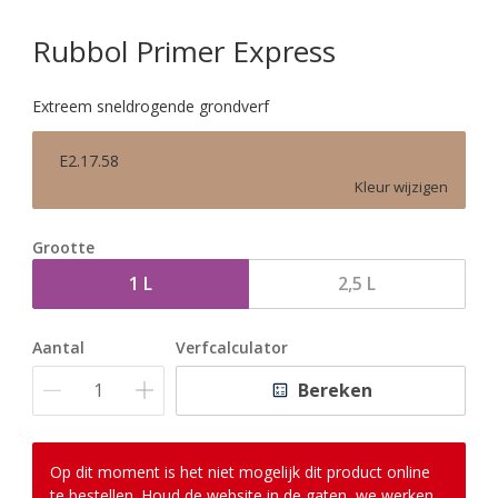
Rubbol Primer Express
Extreem sneldrogende grondverf
E2.17.58
Kleur wijzigen
Grootte
1 L
2,5 L
Aantal
Verfcalculator
Bereken
Op dit moment is het niet mogelijk dit product online
te bestellen. Houd de website in de gaten, we werken