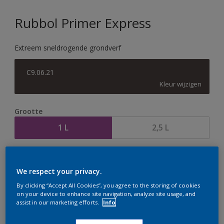
Rubbol Primer Express
Extreem sneldrogende grondverf
C9.06.21
Kleur wijzigen
Grootte
1 L
2,5 L
Aantal
Verfcalculator
We respect your privacy.
Bereken
By clicking “Accept All Cookies”, you agree to the storing of cookies
on your device to enhance site navigation, analyze site usage, and
assist in our marketing efforts.
Info
Op dit moment is het niet mogelijk dit product online
te bestellen. Houd de website in de gaten, we werken