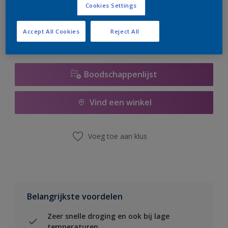
Cookies Settings
er hard aan om de voorraad aan te vullen.
Accept All Cookies
Reject All
Boodschappenlijst
Vind een winkel
Voeg toe aan klus
Belangrijkste voordelen
Zeer snelle droging en ook bij lage
temperaturen