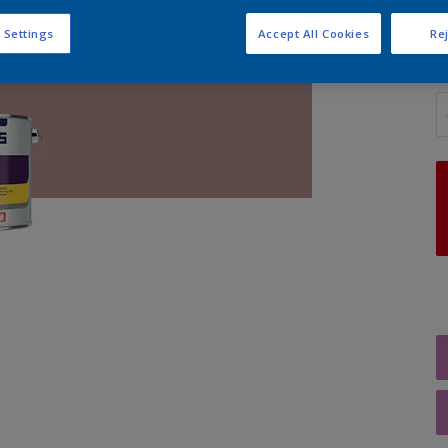
 Settings
Accept All Cookies
Rej
A