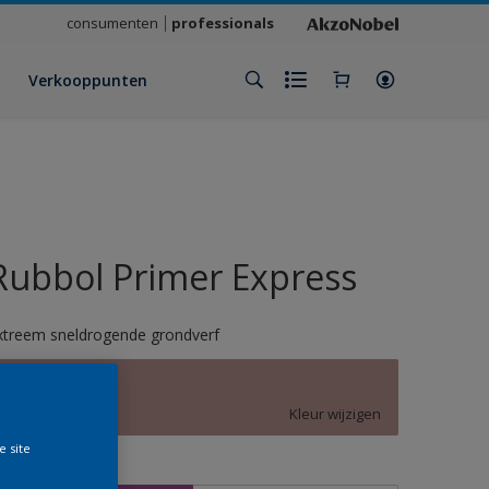
consumenten
professionals
Verkooppunten
Rubbol Primer Express
xtreem sneldrogende grondverf
B7.10.59
Kleur wijzigen
e site
rootte