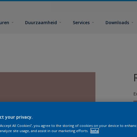
euren
Duurzaamheid
Services
Downloads
E
ct your privacy.
 “Accept All Cookies”, you agree to the storing of cookies on your device to enhanc
analyze site usage, and assist in our marketing efforts.
Info
G