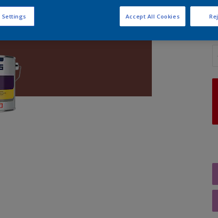
 Settings
Accept All Cookies
Rej
A