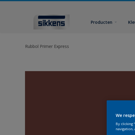
Producten
Kl
Rubbol Primer Express
We respe
By clicking
navigation, 