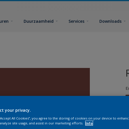
euren
Duurzaamheid
Services
Downloads
E
ct your privacy.
 “Accept All Cookies”, you agree to the storing of cookies on your device to enhanc
analyze site usage, and assist in our marketing efforts.
Info
G