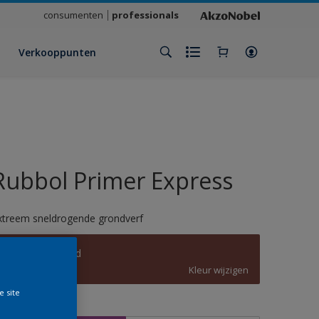
consumenten
professionals
Verkooppunten
Rubbol Primer Express
xtreem sneldrogende grondverf
RIJKS puur rood
Kleur wijzigen
e site
rootte