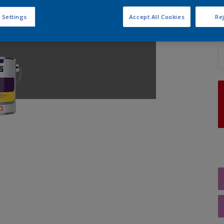
 Settings
Accept All Cookies
Rej
A