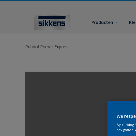
Producten
Kl
Rubbol Primer Express
We respe
By clicking
navigation, 