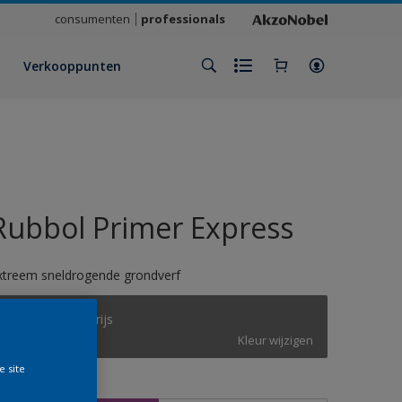
consumenten
professionals
Verkooppunten
Rubbol Primer Express
xtreem sneldrogende grondverf
RIJKS donker grijs
Kleur wijzigen
e site
rootte