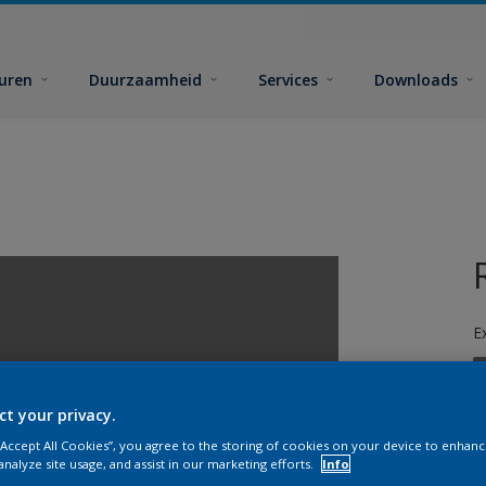
euren
Duurzaamheid
Services
Downloads
E
ct your privacy.
 “Accept All Cookies”, you agree to the storing of cookies on your device to enhanc
analyze site usage, and assist in our marketing efforts.
Info
G