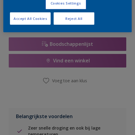
Cookies Settings
er hard aan om de voorraad aan te vullen.
Accept All Cookies
Reject All
Boodschappenlijst
Vind een winkel
Voeg toe aan klus
Belangrijkste voordelen
Zeer snelle droging en ook bij lage
temperaturen