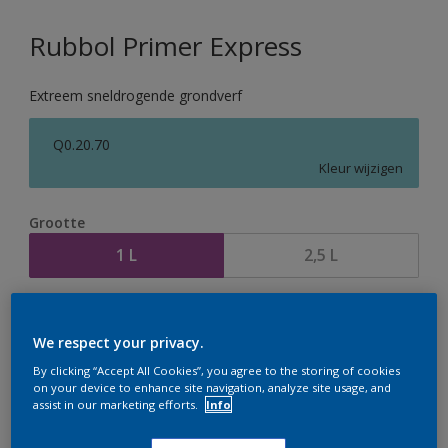
Rubbol Primer Express
Extreem sneldrogende grondverf
Q0.20.70
Kleur wijzigen
Grootte
1 L
2,5 L
Aantal
Verfcalculator
We respect your privacy.
Bereken
By clicking “Accept All Cookies”, you agree to the storing of cookies
on your device to enhance site navigation, analyze site usage, and
assist in our marketing efforts.
Info
Op dit moment is het niet mogelijk dit product online
te bestellen. Houd de website in de gaten, we werken